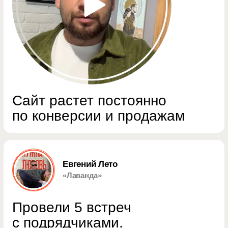
Провели 5 встреч
с подрядчиками.
Остановились на Артуре
У Артура полное понимание маркетинга,
этапов воронки продаж, понимание
хорошего визуала
Читать полностью
Никита
«Car Remtal Service»
Cайт нормально конвертил,
обращений было достаточно
По сотрудничеству тоже все было
комфортно. Сайт было удобно дальше
дорабатывать по ходу работы.