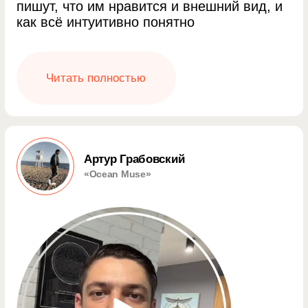
Артур Грабовский
«Ocean Muse»
Сайт растет постоянно
по конверсии и продажам
Евгений Лето
«Лаванда»