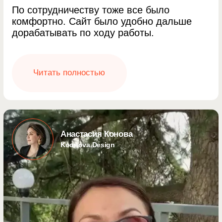
Владимир Силаев
Предприниматель
Супер клиенториетирован.
Не безраличен к проекту
Петер Клуг