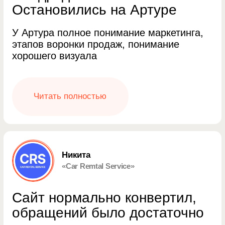
Читать полностью
Анастасия Конова
Koonova.Design
Всё чётко, очень быстро,
очень структурно