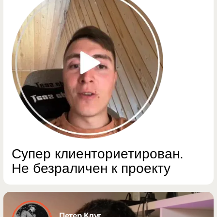
Артур залялютдинов
UX-дизайнер сайтов
УСЛУГИ
Интернет-магазины
Лендинги
Дизайн UX/UI
UX-аудит
Разовые работы
РАЗДЕЛЫ
Кейсы
Отзывы
Блог
Давайте обсудим задачу
— посчитаю
сроки и бюджет. Если сайт уже есть —
покажу что можно улучшить
Telegram
WhatsApp