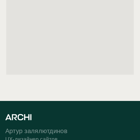
Артур залялютдинов
UX-дизайнер сайтов
УСЛУГИ
Интернет-магазины
Лендинги
Дизайн UX/UI
UX-аудит
Разовые работы
РАЗДЕЛЫ
Кейсы
Отзывы
Блог
Давайте обсудим задачу
— посчитаю
сроки и бюджет. Если сайт уже есть —
покажу что можно улучшить