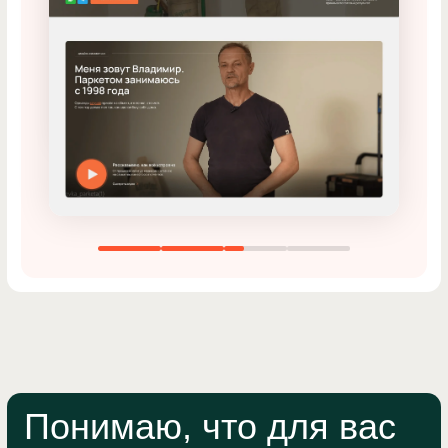
Понимаю, что для вас
лендинг — это не сайт,
а инструмент продаж
Реклама стоит дорого, и каждый клик
на счету. Делать лендинг «чтобы
был» — уже не работает. Нужна
страница, которая превращает
трафик в заявки и окупает
рекламный бюджет
Поэтому я уделяю больше
внимания анализу, структуре
и текстам,
а не просто делаю
красивую картинку