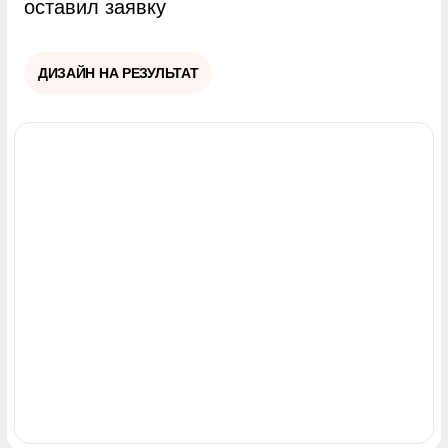
Сверстаю на Тильде
— подключу
домен, настрою цели, аналитику. Всё
готово к запуску рекламы
ОРИЕНТИРОВОЧНАЯ СТОИМОСТЬ
≈ 60 — 90 т.р.
Что влияет на цену?
Какие сроки?
Почему нет тарифов?
Расскажите о задаче
— посчитаю сроки и бюджет
под ваш проект
Получить оценку проекта