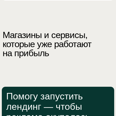
БЕСПЛАТНЫЙ РАЗБОР
Давайте начнём с
разбора
вашего
проекта
Обсудим задачу — посчитаю сроки
и бюджет. Если лендинг уже
есть — покажу что можно
улучшить
Telegram
WhatsApp