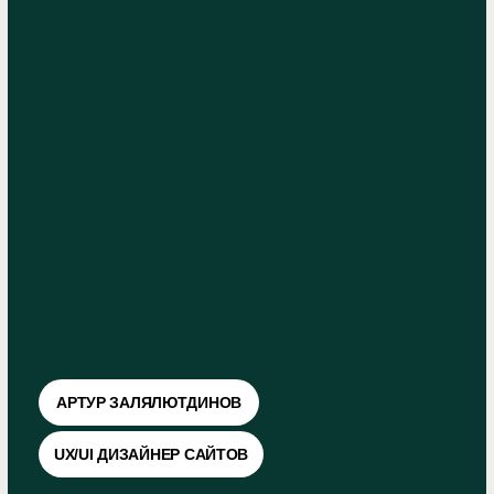
возражение, показать ценность,
подтолкнуть к действию. Структура под
боли, запросы и ожидания вашей
аудитории
АКЦЕНТ НА КОНВЕРСИЮ
Будет убеждать текстом,
а не абстракциями