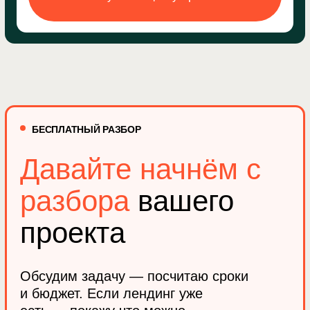
Евгений Лето
«Лаванда»
Провели 5 встреч
с подрядчиками.
Остановились на Артуре
У Артура полное понимание маркетинга,
этапов воронки продаж, понимание
хорошего визуала
Читать полностью
Никита
«Car Remtal Service»
Cайт нормально конвертил,