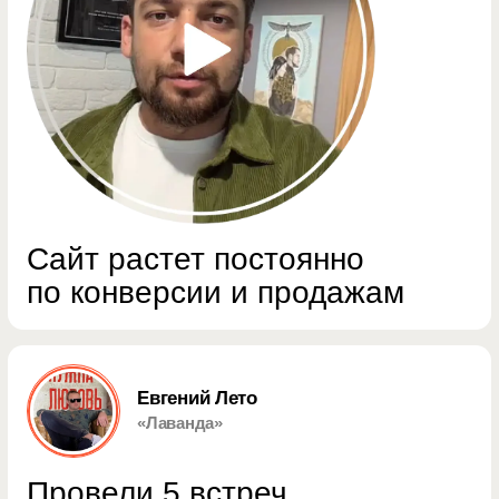
Артур залялютдинов
UX-дизайнер сайтов
УСЛУГИ