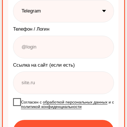
Всё чётко, очень быстро,
очень структурно
Владимир Силаев
Предприниматель
Супер клиенториетирован.