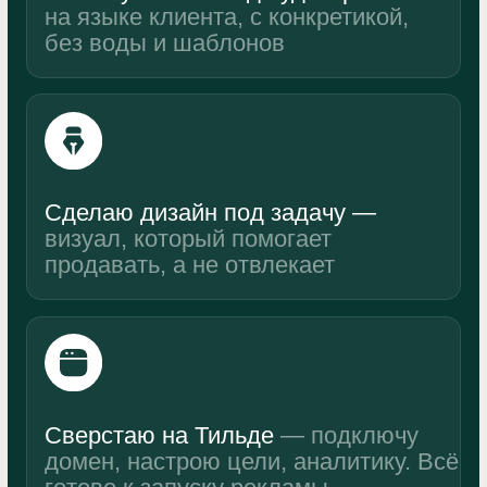
Согласен с
обработкой персональных данных
и с
политикой конфиденциальности
Получить бесплатный разбор
Что говорят клиенты
Анна Калайчук
«Equip»
Одно из лучших решений —
полный редизайн с Артуром
Реально вникает в задачу и предлагает
современные решения. Покупатели
пишут, что им нравится и внешний вид, и
как всё интуитивно понятно