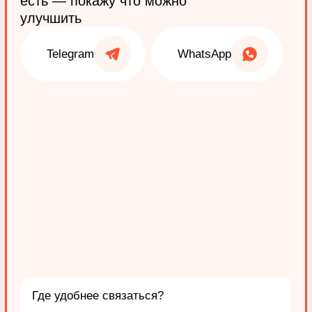
обращений было достаточно
По сотрудничеству тоже все было
комфортно. Сайт было удобно дальше
дорабатывать по ходу работы.
Читать полностью
Анастасия Конова
Koonova.Design