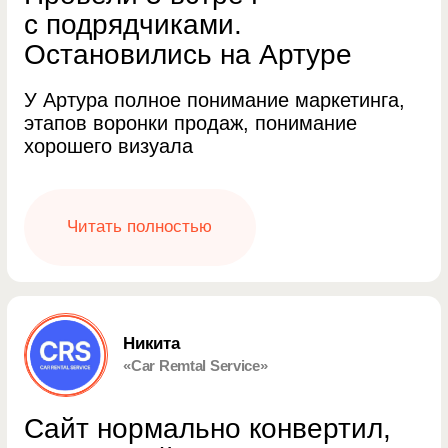
Интернет-магазины
Лендинги
Дизайн UX/UI
UX-аудит
Разовые работы
РАЗДЕЛЫ
Кейсы
Отзывы
Блог
Давайте обсудим задачу
— посчитаю
сроки и бюджет. Если сайт уже есть —
покажу что можно улучшить
Telegram
WhatsApp
Получить бесплатный разбор