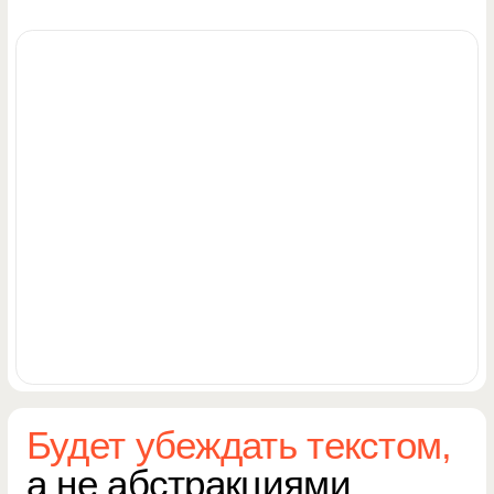
Визуал будет продавать,
а не просто красиво
выглядеть
Каждый элемент осознанный —
цвета, композиция, акценты. Без
визуального шума
и украшательства. Всё работает
на одну задачу: чтобы человек
оставил заявку
ДИЗАЙН НА РЕЗУЛЬТАТ