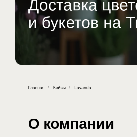
Доставка цвет
и букетов на 
Главная
/
Кейсы
/
Lavanda
О компании