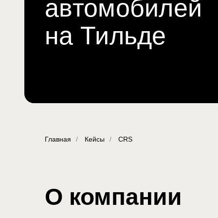
автомобилей
на Тильде
Главная
/
Кейсы
/
CRS
О компании