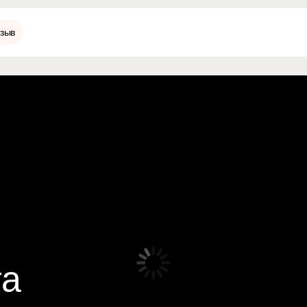
зыв
та