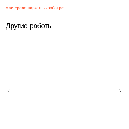
мастерскаяпаркетныхработ.рф
Другие работы