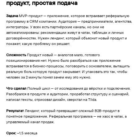
продукт, простая подача
Задача
MVP-продукт — приложение, которое встраивает реферальную
программу в CRM компании. Аудитория — предприниматели, агентства,
интеграторы. У всех есть партнёрские каналы, но они не
автоматизированы: рекомендации живут в чатах, таблицах и личных
договорённостях. Нужен лендинг, который объяснит новый продукт и
покажет, какую проблему он решает.
Сложность
Продукт новый — аналогов мало, готового
позиционирования нет. Нужно было разобраться как приложение
встраивается в бизнес-процессы, поговорить с основателем, вытащить
реальную боль которую продукт закрывает. И упаковать это так, чтобы
человек за 2 минуты понял зачем ему это нужно.
Что сделал
Полный цикл — от исследования до вёрстки и подключения.
Разобрался в продукте и аудитории, проработал структуру и сценарий,
написал тексты, отрисовал дизайн, сверстал на Tilda.
Результат
Лендинг, который превращает сложный B2B-продукт в
понятное предложение. Реферальная программа — не хаос в чатах, а
управляемый канал продаж.
Срок:
~1,5 месяца