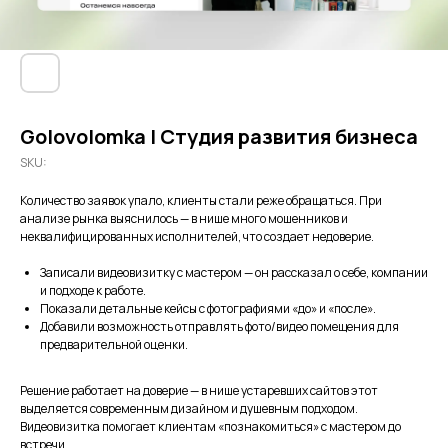
Golovolomka | Студия развития бизнеса
SKU:
Количество заявок упало, клиенты стали реже обращаться. При
анализе рынка выяснилось — в нише много мошенников и
неквалифицированных исполнителей, что создает недоверие.
Записали видеовизитку с мастером — он рассказал о себе, компании
и подходе к работе.
Показали детальные кейсы с фотографиями «до» и «после».
Добавили возможность отправлять фото/видео помещения для
предварительной оценки.
Решение работает на доверие — в нише устаревших сайтов этот
выделяется современным дизайном и душевным подходом.
Видеовизитка помогает клиентам «познакомиться» с мастером до
встречи.